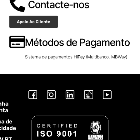
Contacte-nos
Apoio Ao Cliente
Métodos de Pagamento
Sistema de pagamentos
HiPay
(Multibanco, MBWay)
nha
nta
ca de
cidade
V.PT