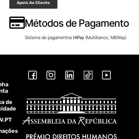
Apoio Ao Cliente
Métodos de Pagamento
Sistema de pagamentos
HiPay
(Multibanco, MBWay)
nha
nta
ca de
cidade
V.PT
mações